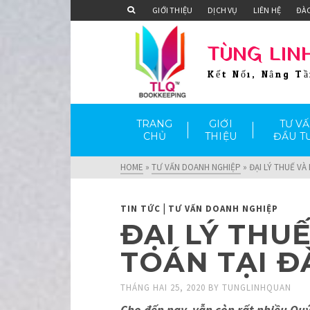
GIỚI THIỆU
DỊCH VỤ
LIÊN HỆ
ĐÀ
TÙNG LIN
Kết Nối, Nâng T
TRANG
GIỚI
TƯ V
CHỦ
THIỆU
ĐẦU T
HOME
»
TƯ VẤN DOANH NGHIỆP
»
ĐẠI LÝ THUẾ VÀ
|
TIN TỨC
TƯ VẤN DOANH NGHIỆP
ĐẠI LÝ THUẾ
TOÁN TẠI Đ
THÁNG HAI 25, 2020
BY
TUNGLINHQUAN
Cho đến nay, vẫn còn rất nhiều Qu