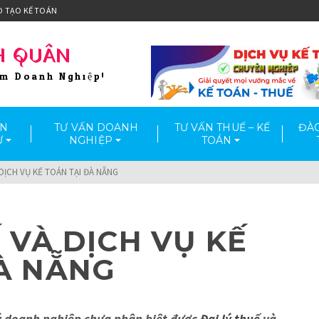
O TẠO KẾ TOÁN
H QUÂN
ầm Doanh Nghiệp!
ẤN
TƯ VẤN DOANH
TƯ VẤN THUẾ – KẾ
ĐÀO
Ư
NGHIỆP
TOÁN
 DỊCH VỤ KẾ TOÁN TẠI ĐÀ NẴNG
 VÀ DỊCH VỤ KẾ
À NẴNG
ý doanh nghiệp chưa phân biệt được
Đ
ại lý thuế
và