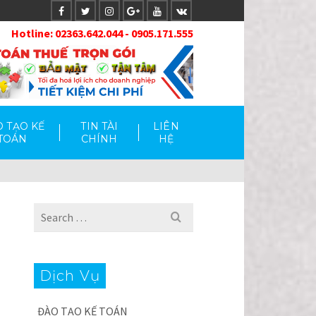
Hotlin
e: 02363.642.044 - 0905.171.555
 TẠO KẾ
TIN TÀI
LIÊN
TOÁN
CHÍNH
HỆ
Search
for:
Dịch Vụ
ĐÀO TẠO KẾ TOÁN