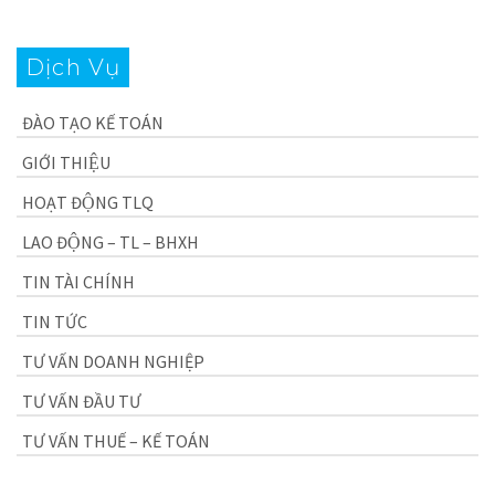
Dịch Vụ
ĐÀO TẠO KẾ TOÁN
GIỚI THIỆU
HOẠT ĐỘNG TLQ
LAO ĐỘNG – TL – BHXH
TIN TÀI CHÍNH
TIN TỨC
TƯ VẤN DOANH NGHIỆP
TƯ VẤN ĐẦU TƯ
TƯ VẤN THUẾ – KẾ TOÁN