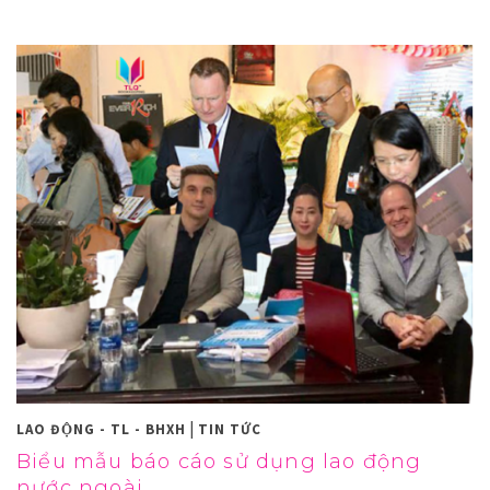
|
LAO ĐỘNG - TL - BHXH
TIN TỨC
Biểu mẫu báo cáo sử dụng lao động
nước ngoài