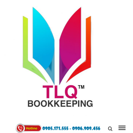
TÙNG
LINH
0905171555
QUÂN
Kết Nối,