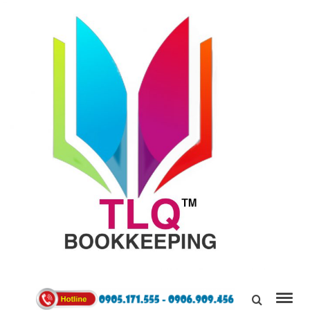
TÙNG
LINH
0905171555
QUÂN
Kết Nối,