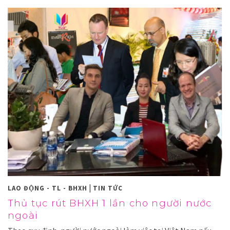
|
LAO ĐỘNG - TL - BHXH
TIN TỨC
Thủ tục rút BHXH 1 lần cho người nước
ngoài