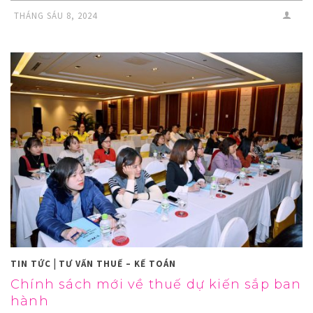
THÁNG SÁU 8, 2024
|
TIN TỨC
TƯ VẤN THUẾ – KẾ TOÁN
Chính sách mới về thuế dự kiến sắp ban
hành