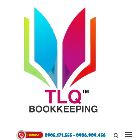
TÙNG
LINH
0905171555
QUÂN
Kết Nối,