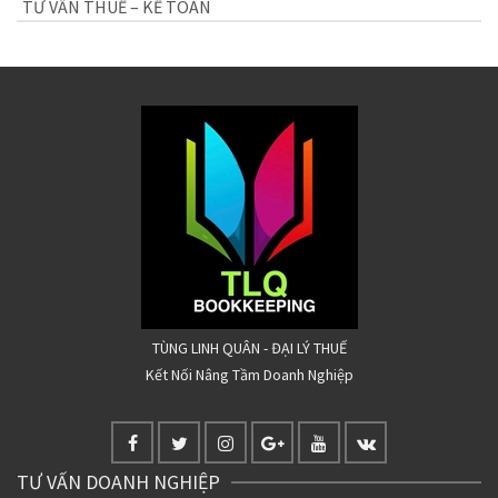
TƯ VẤN THUẾ – KẾ TOÁN
TÙNG LINH QUÂN - ĐẠI LÝ THUẾ
Kết Nối Nâng Tầm Doanh Nghiệp
TƯ VẤN DOANH NGHIỆP