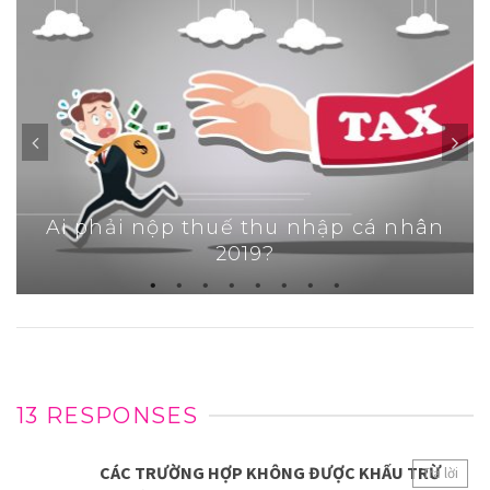
Ai phải nộp thuế thu nhập cá nhân
2019?
13 RESPONSES
CÁC TRƯỜNG HỢP KHÔNG ĐƯỢC KHẤU TRỪ
Trả lời