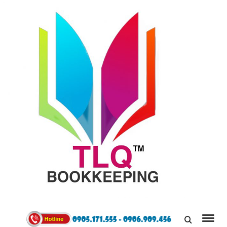
TÙNG
LINH
0905171555
QUÂN
Kết Nối,