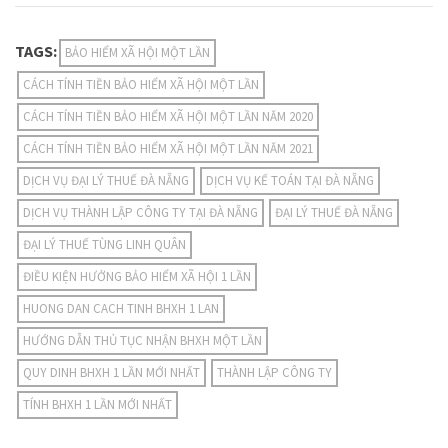
TAGS:
BẢO HIỂM XÃ HỘI MỘT LẦN
CÁCH TÍNH TIỀN BẢO HIỂM XÃ HỘI MỘT LẦN
CÁCH TÍNH TIỀN BẢO HIỂM XÃ HỘI MỘT LẦN NĂM 2020
CÁCH TÍNH TIỀN BẢO HIỂM XÃ HỘI MỘT LẦN NĂM 2021
DỊCH VỤ ĐẠI LÝ THUẾ ĐÀ NẴNG
DỊCH VỤ KẾ TOÁN TẠI ĐÀ NẴNG
DỊCH VỤ THÀNH LẬP CÔNG TY TẠI ĐÀ NẴNG
ĐẠI LÝ THUẾ ĐÀ NẴNG
ĐẠI LÝ THUẾ TÙNG LINH QUÂN
ĐIỀU KIỆN HƯỞNG BẢO HIỂM XÃ HỘI 1 LẦN
HUONG DAN CACH TINH BHXH 1 LAN
HƯỚNG DẪN THỦ TỤC NHẬN BHXH MỘT LẦN
QUY DINH BHXH 1 LẦN MỚI NHẤT
THÀNH LẬP CÔNG TY
TÍNH BHXH 1 LẦN MỚI NHẤT