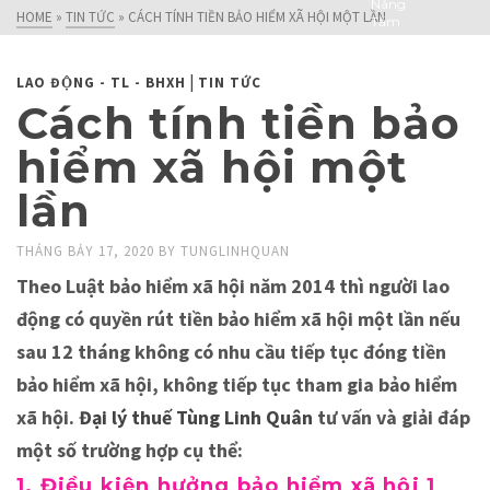
Nâng
HOME
»
TIN TỨC
»
CÁCH TÍNH TIỀN BẢO HIỂM XÃ HỘI MỘT LẦN
Tầm
Doanh
Nghiệp!
|
LAO ĐỘNG - TL - BHXH
TIN TỨC
Cách tính tiền bảo
hiểm xã hội một
lần
THÁNG BẢY 17, 2020
BY
TUNGLINHQUAN
Theo Luật bảo hiểm xã hội năm 2014 thì người lao
động có quyền rút tiền bảo hiểm xã hội một lần nếu
sau 12 tháng không có nhu cầu tiếp tục đóng tiền
bảo hiểm xã hội, không tiếp tục tham gia bảo hiểm
xã hội.
Đại lý thuế Tùng Linh Quân
tư vấn và giải đáp
một số trường hợp cụ thể:
1. Điều kiện hưởng bảo hiểm xã hội 1