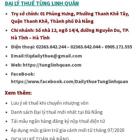
ĐẠI LÝ
THUẾ
TÙNG LINH QUÂN
Trụ sở chính: 01 Phùng Hưng, Phường Thanh Khê Tây,
Quận Thanh Khê, Thành phố Đà Nẵng
Chi nhánh: Số nhà 12, ngõ 14/4, đường Nguyễn Du, TP.
Hà Tĩnh – Hà Tĩnh
Điện thoại: 02363.642.244 – 02363.642.044 – 0905.171.555
Email:tlqdailythue@gmail.com
Web: https://tunglinhquan.com
FaceBook:
https://www.facebook.com/DailythueTunglinhquan
Xem thêm:
Lưu ý về thuế khi chuyển nhượng vốn
Danh sách Đại lý thuế mới nhất tại Đà Nẵng
Tải mẫu ngân hàng đăng ký nộp thuế điện tử
Áp dụng mức giảm trừ gia cảnh mới từ tháng 07/2020
DỊCH VỤ KẾ TOÁN ĐÀ NẴNG