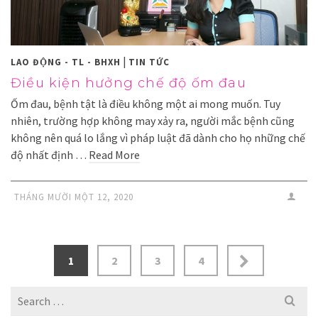
|
LAO ĐỘNG - TL - BHXH
TIN TỨC
Điều kiện hưởng chế độ ốm đau
Ốm đau, bệnh tật là điều không một ai mong muốn. Tuy
nhiên, trường hợp không may xảy ra, người mắc bệnh cũng
không nên quá lo lắng vì pháp luật đã dành cho họ những chế
độ nhất định …
Read More
THÁNG MƯỜI MỘT 12, 2020
1
2
3
4
Search
for: