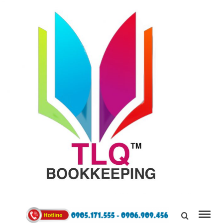
TÙNG
LINH
0905171555
QUÂN
Kết Nối,