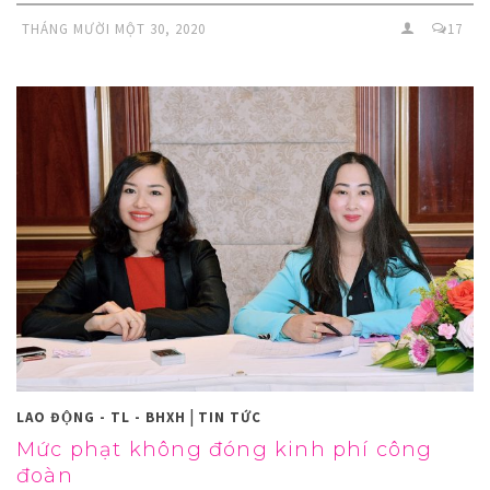
THÁNG MƯỜI MỘT 30, 2020
17
|
LAO ĐỘNG - TL - BHXH
TIN TỨC
Mức phạt không đóng kinh phí công
đoàn