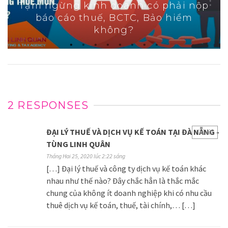
Tạm ngừng kinh doanh có phải nộp
báo cáo thuế, BCTC, Bảo hiểm
không?
2 RESPONSES
ĐẠI LÝ THUẾ VÀ DỊCH VỤ KẾ TOÁN TẠI ĐÀ NẴNG -
Trả lời
TÙNG LINH QUÂN
Tháng Hai 25, 2020 lúc 2:22 sáng
[…] Đại lý thuế và công ty dịch vụ kế toán khác
nhau như thế nào? Đây chắc hẳn là thắc mắc
chung của không ít doanh nghiệp khi có nhu cầu
thuê dịch vụ kế toán, thuế, tài chính,… […]