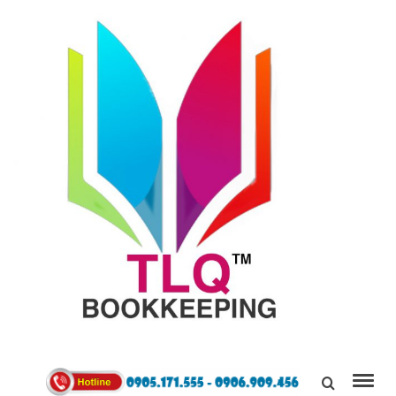
TÙNG
LINH
0905171555
QUÂN
Kết Nối,