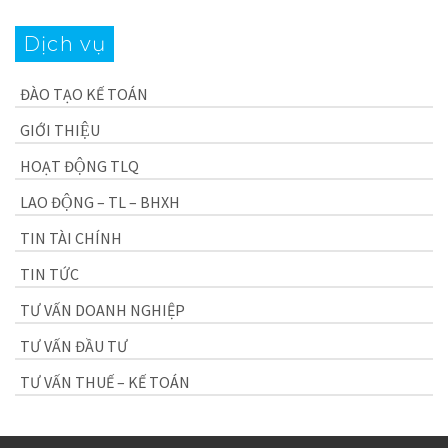
Dịch vụ
ĐÀO TẠO KẾ TOÁN
GIỚI THIỆU
HOẠT ĐỘNG TLQ
LAO ĐỘNG – TL – BHXH
TIN TÀI CHÍNH
TIN TỨC
TƯ VẤN DOANH NGHIỆP
TƯ VẤN ĐẦU TƯ
TƯ VẤN THUẾ – KẾ TOÁN