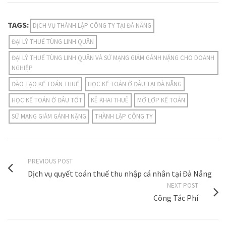
TAGS:
DỊCH VỤ THÀNH LẬP CÔNG TY TẠI ĐÀ NẴNG
ĐẠI LÝ THUẾ TÙNG LINH QUÂN
ĐẠI LÝ THUẾ TÙNG LINH QUÂN VÀ SỨ MẠNG GIẢM GÁNH NẶNG CHO DOANH
NGHIỆP
ĐÀO TẠO KẾ TOÁN THUẾ
HỌC KẾ TOÁN Ở ĐÂU TẠI ĐÀ NẴNG
HỌC KẾ TOÁN Ở ĐÂU TỐT
KÊ KHAI THUÊ
MỞ LỚP KẾ TOÁN
SỨ MẠNG GIẢM GÁNH NẶNG
THÀNH LẬP CÔNG TY
PREVIOUS POST
Dịch vụ quyết toán thuế thu nhập cá nhân tại Đà Nẵng
NEXT POST
Công Tác Phí