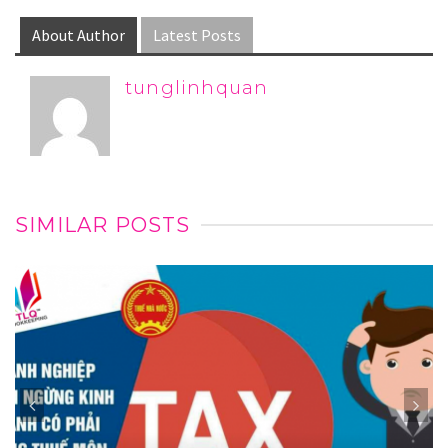
About Author
Latest Posts
tunglinhquan
SIMILAR POSTS