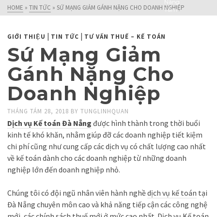
Nâng
HOME
»
TIN TỨC
»
SỨ MẠNG GIẢM GÁNH NẶNG CHO DOANH NGHIỆP
Tầm
Doanh
Nghiệp!
|
|
GIỚI THIỆU
TIN TỨC
TƯ VẤN THUẾ – KẾ TOÁN
Sứ Mạng Giảm
Gánh Nặng Cho
Doanh Nghiệp
THÁNG TÁM 28, 2018
BY
TUNGLINHQUAN
Dịch vụ Kế toán Đà Nẵng
được hình thành trong thời buổi
kinh tế khó khăn, nhằm giúp đỡ các doanh nghiệp tiết kiệm
chi phí cũng như cung cấp các dịch vụ có chất lượng cao nhất
về kế toán dành cho các doanh nghiệp từ những doanh
nghiệp lớn đến doanh nghiệp nhỏ.
Chúng tôi có đội ngũ nhân viên hành nghề
dịch vụ kế toán
tại
Đà Nẵng chuyên môn cao và khả năng tiếp cận các công nghệ
mới, các chính sách thuế mới ở mức cao nhất.
Dịch vụ Kế toán