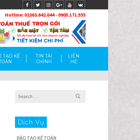
Hotlin
e: 02363.642.044 - 0905.171.555
 TẠO KẾ
TIN TÀI
LIÊN
TOÁN
CHÍNH
HỆ
Search
for:
Dịch Vụ
ĐÀO TẠO KẾ TOÁN