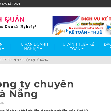
O TẠO KẾ TOÁN
H QUÂN
ầm Doanh Nghiệp!
ẤN
TƯ VẤN DOANH
TƯ VẤN THUẾ – KẾ
ĐÀO
Ư
NGHIỆP
TOÁN
G TY CHUYÊN NGHIỆP TẠI ĐÀ NẴNG
ông ty chuyên
Đà Nẵng
UAN
ụng
Dịch vụ thành lập doanh nghiệp
của Đại lý