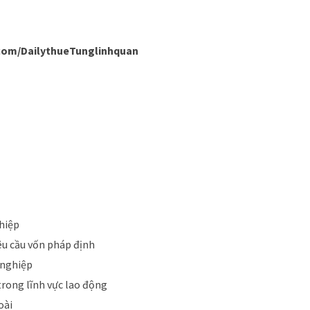
com/DailythueTunglinhquan
hiệp
êu cầu vốn pháp định
 nghiệp
rong lĩnh vực lao động
oài