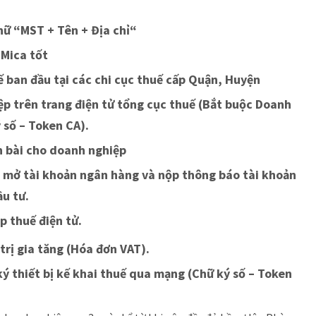
hữ “MST + Tên + Địa chỉ“
 Mica tốt
uế ban đầu tại các chi cục thuế cấp Quận, Huyện
p trên trang điện tử tổng cục thuế (Bắt buộc Doanh
 số – Token CA).
n bài cho doanh nghiệp
ục mở tài khoản ngân hàng và nộp thông báo tài khoản
ầu tư.
p thuế điện tử.
trị gia tăng (Hóa đơn VAT).
ký thiết bị kế khai thuế qua mạng (Chữ ký số – Token