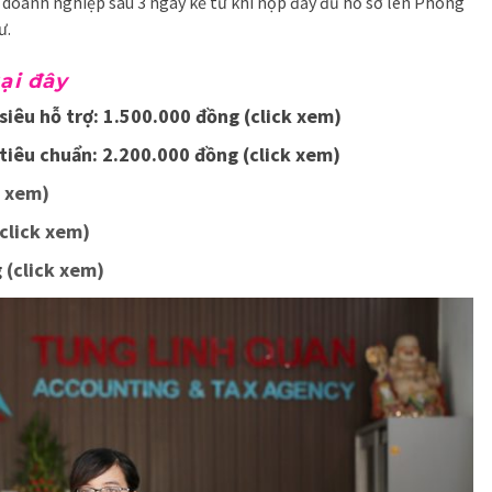
 doanh nghiệp sau 3 ngày kể từ khi nộp đầy đủ hồ sơ lên Phòng
ư.
tại đây
siêu hỗ trợ: 1.500.000 đồng (click xem)
tiêu chuẩn: 2.200.000 đồng (click xem)
k xem)
click xem)
g
(click xem)