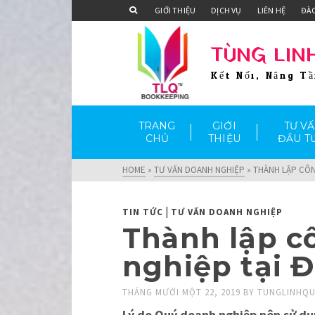
GIỚI THIỆU
DỊCH VỤ
LIÊN HỆ
ĐÀ
TÙNG LIN
Kết Nối, Nâng T
TRANG
GIỚI
TƯ V
CHỦ
THIỆU
ĐẦU T
HOME
»
TƯ VẤN DOANH NGHIỆP
»
THÀNH LẬP CÔN
|
TIN TỨC
TƯ VẤN DOANH NGHIỆP
Thành lập c
nghiệp tại 
THÁNG MƯỜI MỘT 22, 2019
BY
TUNGLINHQ
Lý do Quý doanh nghiệp nên sử d