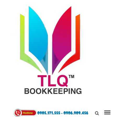
TÙNG
LINH
0905171555
QUÂN
Kết Nối,