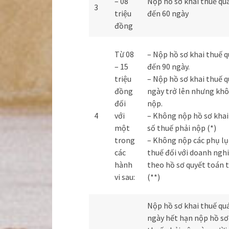
– 08
Nộp hồ sơ khai thuế quá
3
triệu
đến 60 ngày
đồng
Từ 08
– Nộp hồ sơ khai thuế q
– 15
đến 90 ngày.
triệu
– Nộp hồ sơ khai thuế q
đồng
ngày trở lên nhưng khô
đối
nộp.
4
với
– Không nộp hồ sơ kha
một
số thuế phải nộp (*)
trong
– Không nộp các phụ lục
các
thuế đối với doanh nghi
hành
theo hồ sơ quyết toán 
vi sau:
(**)
Nộp hồ sơ khai thuế quá
ngày hết hạn nộp hồ sơ 