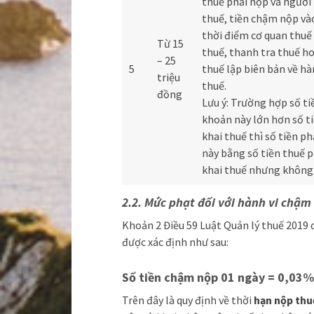
thuế phải nộp và người
thuế, tiền chậm nộp và
thời điểm cơ quan thuế
Từ 15
thuế, thanh tra thuế h
– 25
5
thuế lập biên bản về hà
triệu
thuế.
đồng
Lưu ý: Trường hợp số t
khoản này lớn hơn số ti
khai thuế thì số tiền ph
này bằng số tiền thuế p
khai thuế nhưng không 
2.2. Mức phạt đối với hành vi chậ
Khoản 2 Điều 59 Luật Quản lý thuế 2019 
được xác định như sau:
Số tiền chậm nộp 01 ngày = 0,03%
Trên đây là quy định về thời
hạn nộp thu