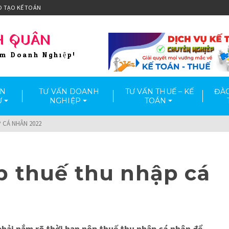
O TẠO KẾ TOÁN
H QUÂN
ầm Doanh Nghiệp!
ẤN
TƯ VẤN DOANH
TƯ VẤN THUẾ – KẾ
ĐÀO
Ư
NGHIỆP
TOÁN
 CÁ NHÂN 2022
p thuế thu nhập cá
hải nắm rõ thời hạn nộp thuế thu nhập cá nhân để