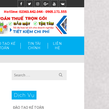
Hotlin
e: 02363.642.044 - 0905.171.555
 TẠO KẾ
TIN TÀI
LIÊN
TOÁN
CHÍNH
HỆ
Search
for:
Dịch Vụ
ĐÀO TẠO KẾ TOÁN