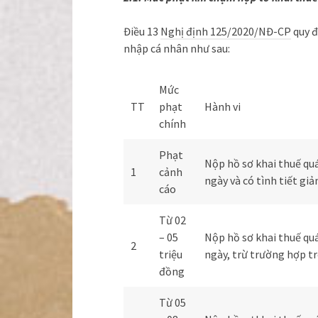
Điều 13
Nghị định 125/2020/NĐ-CP
quy đ
nhập cá nhân như sau:
Mức
TT
phạt
Hành vi
chính
Phạt
Nộp hồ sơ khai thuế quá
1
cảnh
ngày và có tình tiết gi
cáo
Từ 02
– 05
Nộp hồ sơ khai thuế quá
2
triệu
ngày, trừ trường hợp t
đồng
Từ 05