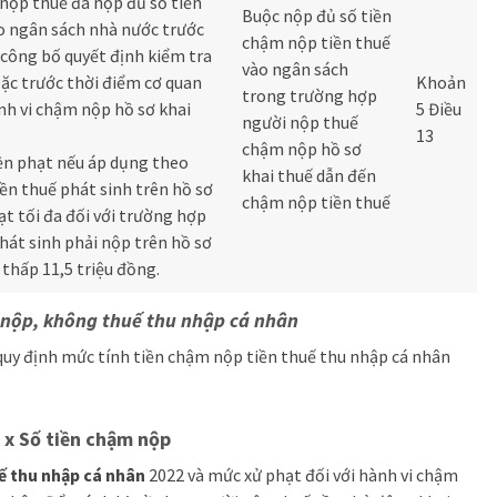
 nộp thuế đã nộp đủ số tiền
Buộc nộp đủ số tiền
o ngân sách nhà nước trước
chậm nộp tiền thuế
 công bố quyết định kiểm tra
vào ngân sách
oặc trước thời điểm cơ quan
Khoản
trong trường hợp
nh vi chậm nộp hồ sơ khai
5 Điều
người nộp thuế
13
chậm nộp hồ sơ
iền phạt nếu áp dụng theo
khai thuế dẫn đến
ền thuế phát sinh trên hồ sơ
chậm nộp tiền thuế
ạt tối đa đối với trường hợp
hát sinh phải nộp trên hồ sơ
thấp 11,5 triệu đồng.
m nộp, không thuế thu nhập cá nhân
quy định mức tính tiền chậm nộp tiền thuế thu nhập cá nhân
 x Số tiền chậm nộp
ế thu nhập cá nhân
2022 và mức xử phạt đối với hành vi chậm