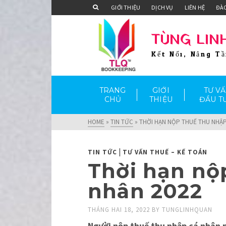
GIỚI THIỆU
DỊCH VỤ
LIÊN HỆ
ĐÀ
TÙNG LIN
Kết Nối, Nâng T
TRANG
GIỚI
TƯ V
CHỦ
THIỆU
ĐẦU T
HOME
»
TIN TỨC
»
THỜI HẠN NỘP THUẾ THU NHẬP
|
TIN TỨC
TƯ VẤN THUẾ – KẾ TOÁN
Thời hạn nộ
nhân 2022
THÁNG HAI 18, 2022
BY
TUNGLINHQUAN
Người nộp thuế thu nhập cá nhân p