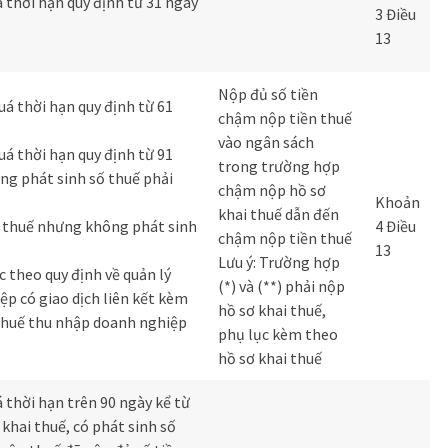
 thời hạn quy định từ 31 ngày
3 Điều
13
Nộp đủ số tiền
uá thời hạn quy định từ 61
chậm nộp tiền thuế
vào ngân sách
uá thời hạn quy định từ 91
trong trường hợp
ng phát sinh số thuế phải
chậm nộp hồ sơ
Khoản
khai thuế dẫn đến
i thuế nhưng không phát sinh
4 Điều
chậm nộp tiền thuế
13
Lưu ý: Trường hợp
 theo quy định về quản lý
(*) và (**) phải nộp
ệp có giao dịch liên kết kèm
hồ sơ khai thuế,
thuế thu nhập doanh nghiệp
phụ lục kèm theo
hồ sơ khai thuế
 thời hạn trên 90 ngày kể từ
khai thuế, có phát sinh số