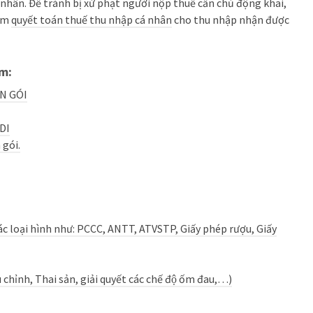
nhân. Để tránh bị xử phạt người nộp thuế cần chủ động khai,
iểm
quyết toán thuế thu nhập cá nhân
cho thu nhập nhận được
̀m:
ỌN GÓI
FDI
 gói.
các loại hình như: PCCC, ANTT, ATVSTP, Giấy phép rượu, Giấy
hỉnh, Thai sản, giải quyết các chế độ ốm đau,…)