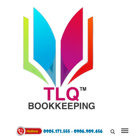
TÙNG
LINH
0905171555
QUÂN
Kết Nối,