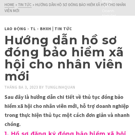
Nâng
HOME
»
TIN TỨC
»
HƯỚNG DẪN HỒ SƠ ĐÓNG BẢO HIỂM XÃ HỘI CHO NHÂN
Tầm
VIÊN MỚI
Doanh
Nghiệp!
|
LAO ĐỘNG - TL - BHXH
TIN TỨC
Hướng dẫn hồ sơ
đóng bảo hiểm xã
hội cho nhân viên
mới
THÁNG BA 3, 2023
BY
TUNGLINHQUAN
Sau đây là hướng dẫn chi tiết về thủ tục đóng bảo
hiểm xã hội cho nhân viên mới, hỗ trợ doanh nghiệp
trong thực hiện thủ tục một cách đơn giản và nhanh
chóng.
1. Hồ sơ đăng ký đóng bảo hiểm xã hội