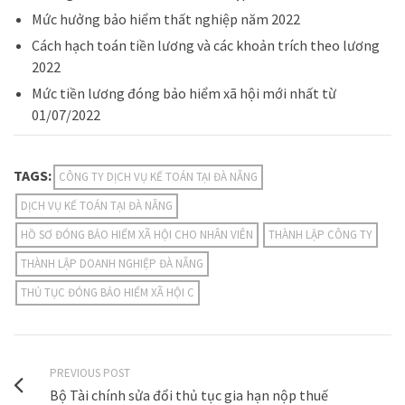
Mức hưởng bảo hiểm thất nghiệp năm 2022
Cách hạch toán tiền lương và các khoản trích theo lương
2022
Mức tiền lương đóng bảo hiểm xã hội mới nhất từ
01/07/2022
TAGS:
CÔNG TY DỊCH VỤ KẾ TOÁN TẠI ĐÀ NẴNG
DỊCH VỤ KẾ TOÁN TẠI ĐÀ NẴNG
HỒ SƠ ĐÓNG BẢO HIỂM XÃ HỘI CHO NHÂN VIÊN
THÀNH LẬP CÔNG TY
THÀNH LẬP DOANH NGHIỆP ĐÀ NẴNG
THỦ TỤC ĐÓNG BẢO HIỂM XÃ HỘI C
PREVIOUS POST
Bộ Tài chính sửa đổi thủ tục gia hạn nộp thuế