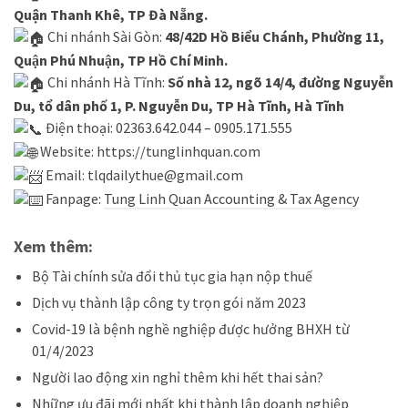
Quận Thanh Khê, TP Đà Nẵng.
Chi nhánh Sài Gòn:
48/42D Hồ Biểu Chánh, Phường 11,
Quận Phú Nhuận, TP Hồ Chí Minh.
Chi nhánh Hà Tĩnh:
Số nhà 12, ngõ 14/4, đường Nguyễn
Du, tổ dân phố 1, P. Nguyễn Du, TP Hà Tĩnh, Hà Tĩnh
Điện thoại: 02363.642.044 – 0905.171.555
Website:
https://tunglinhquan.com
Email: tlqdailythue@gmail.com
Fanpage:
Tung Linh Quan Accounting & Tax Agency
Xem thêm:
Bộ Tài chính sửa đổi thủ tục gia hạn nộp thuế
Dịch vụ thành lập công ty trọn gói năm 2023
Covid-19 là bệnh nghề nghiệp được hưởng BHXH từ
01/4/2023
Người lao động xin nghỉ thêm khi hết thai sản?
Những ưu đãi mới nhất khi thành lập doanh nghiệp