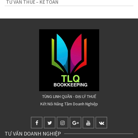
TƯ VẤN THUẾ – KẾ TOÁN
TÙNG LINH QUÂN - ĐẠI LÝ THUẾ
Kết Nối Nâng Tầm Doanh Nghiệp
TƯ VẤN DOANH NGHIỆP