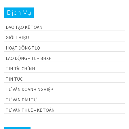
Dịch Vụ
ĐÀO TẠO KẾ TOÁN
GIỚI THIỆU
HOẠT ĐỘNG TLQ
LAO ĐỘNG – TL – BHXH
TIN TÀI CHÍNH
TIN TỨC
TƯ VẤN DOANH NGHIỆP
TƯ VẤN ĐẦU TƯ
TƯ VẤN THUẾ – KẾ TOÁN