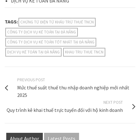
DỊCH VỤ KẾ TOÁN ĐÀ NẴNG
TAGS:
CHỨNG TỪ ĐIỆN TỬ KHẤU TRỪ THUẾ TNCN
CÔNG TY DỊCH VỤ KẾ TOÁN TẠI ĐÀ NẴNG
CÔNG TY DỊCH VỤ KẾ TOÁN TỐT NHẤT TẠI ĐÀ NẴNG
DỊCH VỤ KẾ TOÁN TẠI ĐÀ NẴNG
KHAU TRU THUE TNCN
PREVIOUS POST
Mức thuế suất thuế thu nhập doanh nghiệp mới nhất
2025
NEXT POST
Quy trình kê khai thuế trực tuyến đối với hộ kinh doanh
About Author
Latest Posts