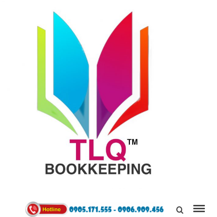
TÙNG
LINH
0905171555
QUÂN
Kết Nối,