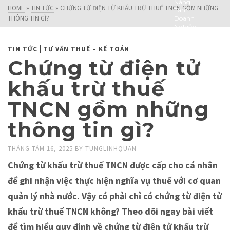
Nâng
HOME
»
TIN TỨC
»
CHỨNG TỪ ĐIỆN TỬ KHẤU TRỪ THUẾ TNCN GỒM NHỮNG
Tầm
THÔNG TIN GÌ?
Doanh
Nghiệp!
|
TIN TỨC
TƯ VẤN THUẾ – KẾ TOÁN
Chứng từ điện tử
khấu trừ thuế
TNCN gồm những
thông tin gì?
THÁNG TÁM 16, 2025
BY
TUNGLINHQUAN
Chứng từ khấu trừ thuế TNCN được cấp cho cá nhân
để ghi nhận việc thực hiện nghĩa vụ thuế với cơ quan
quản lý nhà nước. Vậy có phải chỉ có chứng từ điện tử
khấu trừ thuế TNCN không? Theo dõi ngay bài viết
để tìm hiểu quy định về chứng từ điện tử khấu trừ