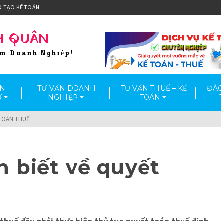
O TẠO KẾ TOÁN
H QUÂN
ầm Doanh Nghiệp!
ẤN
TƯ VẤN DOANH
TƯ VẤN THUẾ – KẾ
ĐÀO
Ư
NGHIỆP
TOÁN
 TOÁN THUẾ
n biết về quyết
 thuế đều phải thực hiện thủ tục quyết toán thuế định