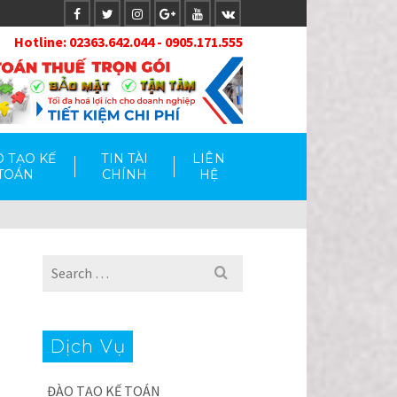
Hotlin
e: 02363.642.044 - 0905.171.555
 TẠO KẾ
TIN TÀI
LIÊN
TOÁN
CHÍNH
HỆ
Search
for:
Dịch Vụ
ĐÀO TẠO KẾ TOÁN