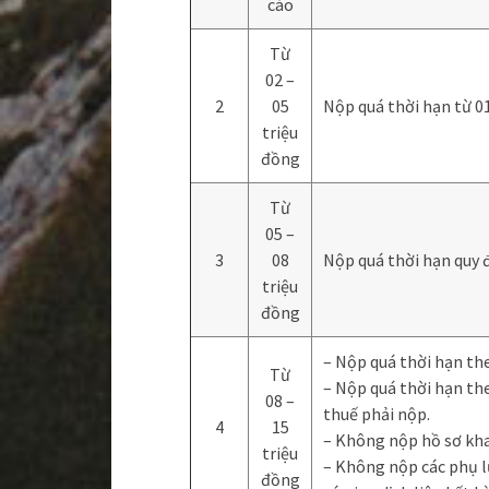
cáo
Từ
02 –
2
05
Nộp quá thời hạn từ 01
triệu
đồng
Từ
05 –
3
08
Nộp quá thời hạn quy đ
triệu
đồng
– Nộp quá thời hạn the
Từ
– Nộp quá thời hạn th
08 –
thuế phải nộp.
4
15
– Không nộp hồ sơ kha
triệu
– Không nộp các phụ l
đồng