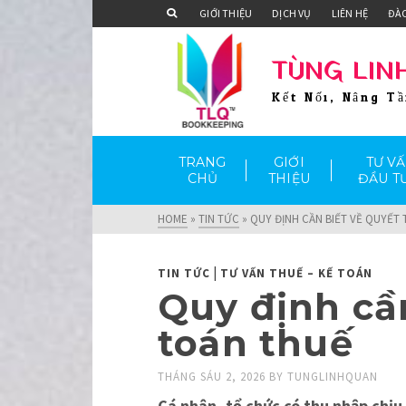
GIỚI THIỆU
DỊCH VỤ
LIÊN HỆ
ĐÀ
TÙNG LIN
Kết Nối, Nâng T
TRANG
GIỚI
TƯ V
CHỦ
THIỆU
ĐẦU T
HOME
»
TIN TỨC
»
QUY ĐỊNH CẦN BIẾT VỀ QUYẾT
|
TIN TỨC
TƯ VẤN THUẾ – KẾ TOÁN
Quy định cầ
toán thuế
THÁNG SÁU 2, 2026
BY
TUNGLINHQUAN
Cá nhân, tổ chức có thu nhập chịu