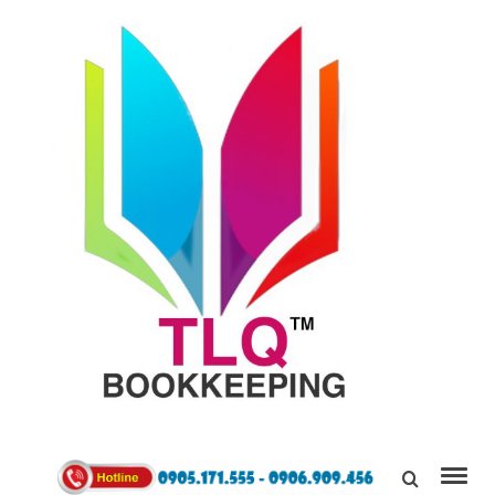
TÙNG
LINH
0905171555
QUÂN
Kết Nối,