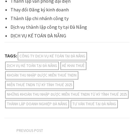
Thành lập văn phòng đại diện
Thay đổi Đăng ký kinh doanh
Thành lập chi nhánh công ty
Dịch vụ thành lập công ty tại Đà Nẵng
DỊCH VỤ KẾ TOÁN ĐÀ NẴNG
TAGS:
CÔNG TY DỊCH VỤ KẾ TOÁN TẠI ĐÀ NẴNG
DỊCH VỤ KẾ TOÁN TẠI ĐÀ NẴNG
KÊ KHAI THUÊ
KHOẢN THU NHẬP ĐƯỢC MIỄN THUẾ TNDN
MIỄN THUẾ TNDN TỪ KỲ TÍNH THUẾ 2025
NHỮNG KHOẢN THU NHẬP ĐƯỢC MIỄN THUẾ TNDN TỪ KỲ TÍNH THUẾ 2025
THÀNH LẬP DOANH NGHIỆP ĐÀ NẴNG
TƯ VẤN THUẾ TẠI ĐÀ NẴNG
PREVIOUS POST