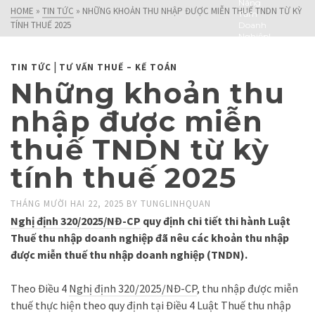
Nâng
HOME
»
TIN TỨC
»
NHỮNG KHOẢN THU NHẬP ĐƯỢC MIỄN THUẾ TNDN TỪ KỲ
Tầm
TÍNH THUẾ 2025
Doanh
Nghiệp!
|
TIN TỨC
TƯ VẤN THUẾ – KẾ TOÁN
Những khoản thu
nhập được miễn
thuế TNDN từ kỳ
tính thuế 2025
THÁNG MƯỜI HAI 22, 2025
BY
TUNGLINHQUAN
Nghị định 320/2025/NĐ-CP
quy định chi tiết thi hành Luật
Thuế thu nhập doanh nghiệp đã nêu các khoản thu nhập
được miễn thuế thu nhập doanh nghiệp (TNDN).
Theo Điều 4
Nghị định 320/2025/NĐ-CP
, thu nhập được miễn
thuế thực hiện theo quy định tại Điều 4 Luật Thuế thu nhập