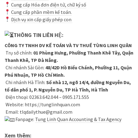
Cung cấp Hóa đơn điện tử, chữ ký số
Cung cấp phần mềm kế toán.
Dịch vụ xin cấp giấy phép con
THÔNG TIN LIÊN HỆ:
CÔNG TY TNHH DV KẾ TOÁN VÀ TV THUẾ TÙNG LINH QUÂN
Trụ sở chính:
01 Phùng Hưng, Phường Thanh Khê Tây, Quận
Thanh Khê, TP Đà Nẵng.
Chi nhánh Sài Gòn:
48/42D Hồ Biểu Chánh, Phường 11, Quận
Phú Nhuận, TP Hồ Chí Minh.
Chi nhánh Hà Tĩnh:
Số nhà 12, ngõ 14/4, đường Nguyễn Du,
tổ dân phố 1, P. Nguyễn Du, TP Hà Tĩnh, Hà Tĩnh
Điện thoại: 02363.642.044 – 0905.171.555
Website:
https://tunglinhquan.com
Email: tlqdailythue@gmail.com
Fanpage:
Tung Linh Quan Accounting & Tax Agency
Xem thêm: