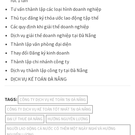
rút 1 lần
Tư vấn thành lập các loại hình doanh nghiệp
Thủ tục đăng ký thỏa ước lao động tập thể
Các quy định khi giải thể doanh nghiệp
Dịch vụ giải thể doanh nghiệp tại Đà Nẵng
Thành lập văn phòng đại diện
Thay đổi Đăng ký kinh doanh
Thành lập chi nhánh công ty
Dịch vụ thành lập công ty tại Đà Nẵng
DỊCH VỤ KẾ TOÁN ĐÀ NẴNG
TAGS:
CÔNG TY DỊCH VỤ KẾ TOÁN TẠI ĐÀ NẴNG
CÔNG TY DỊCH VỤ KẾ TOÁN TỐT NHẤT TẠI ĐÀ NẴNG
ĐẠI LÝ THUẾ ĐÀ NẴNG
HƯỞNG NGUYÊN LƯƠNG
NGƯỜI LAO ĐỘNG CẢ NƯỚC CÓ THÊM MỘT NGÀY NGHỈ VÀ HƯỞNG
NGUYÊN LƯƠNG