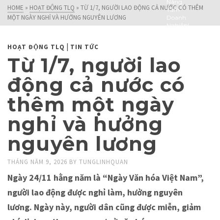
Nâng
HOME
»
HOẠT ĐỘNG TLQ
»
TỪ 1/7, NGƯỜI LAO ĐỘNG CẢ NƯỚC CÓ THÊM
Tầm
MỘT NGÀY NGHỈ VÀ HƯỞNG NGUYÊN LƯƠNG
Doanh
Nghiệp!
|
HOẠT ĐỘNG TLQ
TIN TỨC
Từ 1/7, người lao
động cả nước có
thêm một ngày
nghỉ và hưởng
nguyên lương
THÁNG NĂM 9, 2026
BY
TUNGLINHQUAN
Ngày 24/11 hằng năm là “Ngày Văn hóa Việt Nam”,
người lao động được nghỉ làm, hưởng nguyên
lương. Ngày này, người dân cũng được miễn, giảm