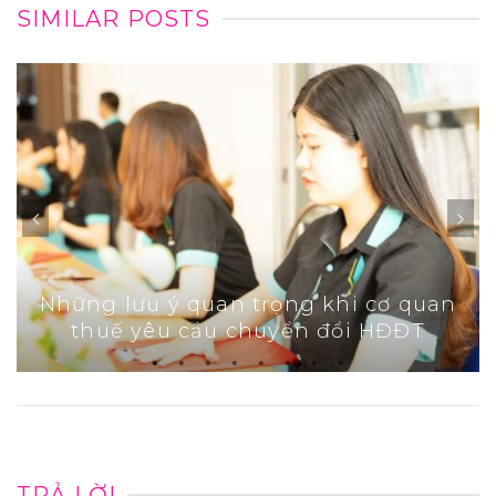
SIMILAR POSTS
Những lưu ý quan trọng khi cơ quan
thuế yêu cầu chuyển đổi HĐĐT
TRẢ LỜI