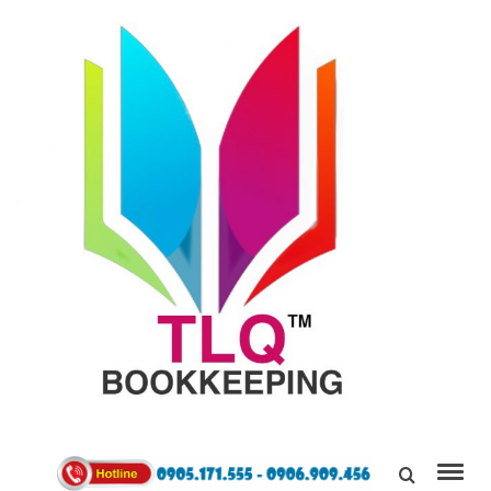
TÙNG
LINH
0905171555
QUÂN
Kết Nối,