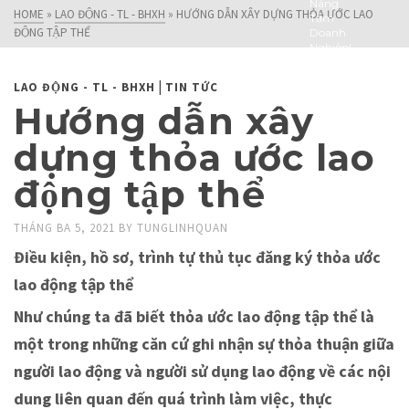
Nâng
HOME
»
LAO ĐỘNG - TL - BHXH
»
HƯỚNG DẪN XÂY DỰNG THỎA ƯỚC LAO
Tầm
ĐỘNG TẬP THỂ
Doanh
Nghiệp!
|
LAO ĐỘNG - TL - BHXH
TIN TỨC
Hướng dẫn xây
dựng thỏa ước lao
động tập thể
THÁNG BA 5, 2021
BY
TUNGLINHQUAN
Điều kiện, hồ sơ, trình tự thủ tục đăng ký thỏa ước
lao động tập thể
Như chúng ta đã biết thỏa ước lao động tập thể là
một trong những căn cứ ghi nhận sự thỏa thuận giữa
người lao động và người sử dụng lao động về các nội
dung liên quan đến quá trình làm việc, thực