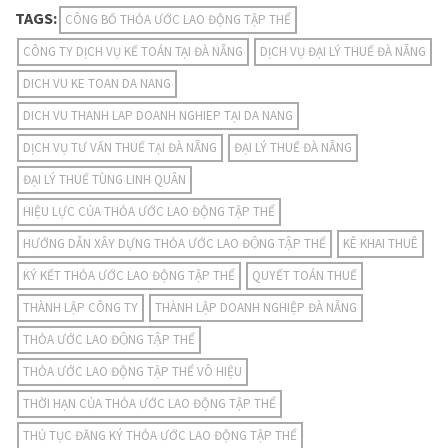
TAGS:
CÔNG BỐ THỎA ƯỚC LAO ĐỘNG TẬP THỂ
CÔNG TY DỊCH VỤ KẾ TOÁN TẠI ĐÀ NẴNG
DỊCH VỤ ĐẠI LÝ THUẾ ĐÀ NẴNG
DICH VU KE TOAN DA NANG
DICH VU THANH LAP DOANH NGHIEP TẠI DA NANG
DỊCH VỤ TƯ VẤN THUẾ TẠI ĐÀ NẴNG
ĐẠI LÝ THUẾ ĐÀ NẴNG
ĐẠI LÝ THUẾ TÙNG LINH QUÂN
HIỆU LỰC CỦA THỎA ƯỚC LAO ĐỘNG TẬP THỂ
HƯỚNG DẪN XÂY DỰNG THỎA ƯỚC LAO ĐỘNG TẬP THỂ
KÊ KHAI THUÊ
KÝ KẾT THỎA ƯỚC LAO ĐỘNG TẬP THỂ
QUYẾT TOÁN THUẾ
THÀNH LẬP CÔNG TY
THÀNH LẬP DOANH NGHIỆP ĐÀ NẴNG
THỎA ƯỚC LAO ĐỘNG TẬP THỂ
THỎA ƯỚC LAO ĐỘNG TẬP THỂ VÔ HIỆU
THỜI HẠN CỦA THỎA ƯỚC LAO ĐỘNG TẬP THỂ
THỦ TỤC ĐĂNG KÝ THỎA ƯỚC LAO ĐỘNG TẬP THỂ