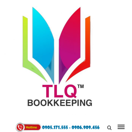
TÙNG
LINH
0905171555
QUÂN
Kết Nối,