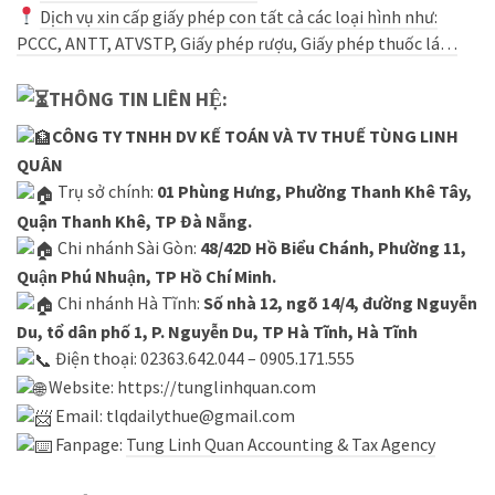
D
ịch vụ xin cấp giấy phép con tất cả các loại hình như:
PCCC, ANTT, ATVSTP, Giấy phép rượu, Giấy phép thuốc lá…
THÔNG TIN LIÊN HỆ:
CÔNG TY TNHH DV KẾ TOÁN VÀ TV THUẾ TÙNG LINH
QUÂN
Trụ sở chính:
01 Phùng Hưng, Phường Thanh Khê Tây,
Quận Thanh Khê, TP Đà Nẵng.
Chi nhánh Sài Gòn:
48/42D Hồ Biểu Chánh, Phường 11,
Quận Phú Nhuận, TP Hồ Chí Minh.
Chi nhánh Hà Tĩnh:
Số nhà 12, ngõ 14/4, đường Nguyễn
Du, tổ dân phố 1, P. Nguyễn Du, TP Hà Tĩnh, Hà Tĩnh
Điện thoại: 02363.642.044 – 0905.171.555
Website:
https://tunglinhquan.com
Email: tlqdailythue@gmail.com
Fanpage:
Tung Linh Quan Accounting & Tax Agency