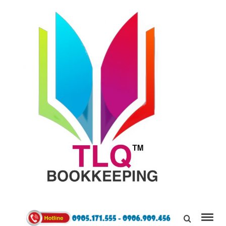
TÙNG
LINH
0905171555
QUÂN
Kết Nối,