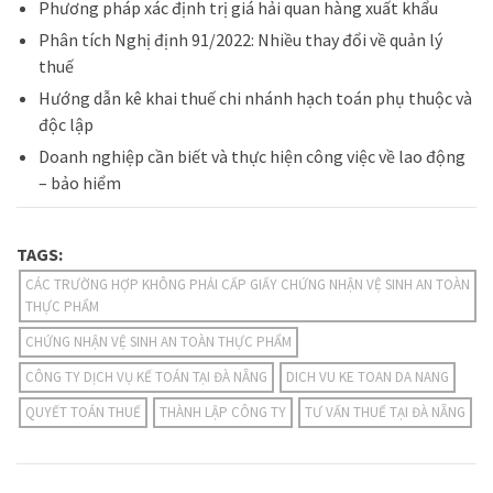
Phương pháp xác định trị giá hải quan hàng xuất khẩu
Phân tích Nghị định 91/2022: Nhiều thay đổi về quản lý
thuế
Hướng dẫn kê khai thuế chi nhánh hạch toán phụ thuộc và
độc lập
Doanh nghiệp cần biết và thực hiện công việc về lao động
– bảo hiểm
TAGS:
CÁC TRƯỜNG HỢP KHÔNG PHẢI CẤP GIẤY CHỨNG NHẬN VỆ SINH AN TOÀN
THỰC PHẨM
CHỨNG NHẬN VỆ SINH AN TOÀN THỰC PHẨM
CÔNG TY DỊCH VỤ KẾ TOÁN TẠI ĐÀ NẴNG
DICH VU KE TOAN DA NANG
QUYẾT TOÁN THUẾ
THÀNH LẬP CÔNG TY
TƯ VẤN THUẾ TẠI ĐÀ NẴNG