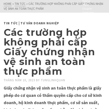
Nâng
HOME
»
TIN TỨC
»
CÁC TRƯỜNG HỢP KHÔNG PHẢI CẤP GIẤY CHỨNG NHẬN
Tầm
VỆ SINH AN TOÀN THỰC PHẨM
Doanh
Nghiệp!
|
TIN TỨC
TƯ VẤN DOANH NGHIỆP
Các trường hợp
không phải cấp
Giấy chứng nhận
vệ sinh an toàn
thực phẩm
THÁNG NĂM 10, 2023
BY
TUNGLINHQUAN
Giấy chứng nhận vệ sinh an toàn thực phẩm là giấy
phép do cơ quan có thẩm quyền cấp cho cơ sở kinh
doanh, hộ kinh doanh thực phẩm, cơ sở sản xuất,