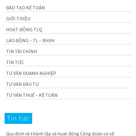
ĐÀO TẠO KẾ TOÁN
GIỚI THIỆU
HOẠT ĐỘNG TLQ
LAO ĐỘNG – TL – BHXH
TIN TÀI CHÍNH
TIN TỨC
TƯ VẤN DOANH NGHIỆP
TƯ VẤN ĐẦU TƯ
TƯ VẤN THUẾ – KẾ TOÁN
Tin tức
Quy định về thành lập và hoạt động Công đoàn cơ sở