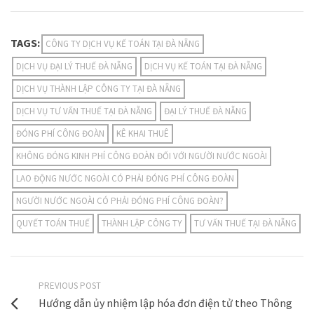
TAGS:
CÔNG TY DỊCH VỤ KẾ TOÁN TẠI ĐÀ NẴNG
DỊCH VỤ ĐẠI LÝ THUẾ ĐÀ NẴNG
DỊCH VỤ KẾ TOÁN TẠI ĐÀ NẴNG
DỊCH VỤ THÀNH LẬP CÔNG TY TẠI ĐÀ NẴNG
DỊCH VỤ TƯ VẤN THUẾ TẠI ĐÀ NẴNG
ĐẠI LÝ THUẾ ĐÀ NẴNG
ĐÓNG PHÍ CÔNG ĐOÀN
KÊ KHAI THUÊ
KHÔNG ĐÓNG KINH PHÍ CÔNG ĐOÀN ĐỐI VỚI NGƯỜI NƯỚC NGOÀI
LAO ĐỘNG NƯỚC NGOÀI CÓ PHẢI ĐÓNG PHÍ CÔNG ĐOÀN
NGƯỜI NƯỚC NGOÀI CÓ PHẢI ĐÓNG PHÍ CÔNG ĐOÀN?
QUYẾT TOÁN THUẾ
THÀNH LẬP CÔNG TY
TƯ VẤN THUẾ TẠI ĐÀ NẴNG
PREVIOUS POST
Hướng dẫn ủy nhiệm lập hóa đơn điện tử theo Thông