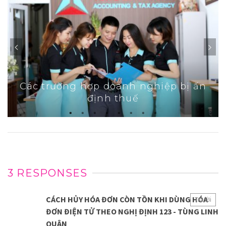
Các trường hợp doanh nghiệp bị ấn
định thuế
3 RESPONSES
CÁCH HỦY HÓA ĐƠN CÒN TỒN KHI DÙNG HÓA
Trả lời
ĐƠN ĐIỆN TỬ THEO NGHỊ ĐỊNH 123 - TÙNG LINH
QUÂN