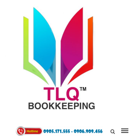
TÙNG
LINH
0905171555
QUÂN
Kết Nối,