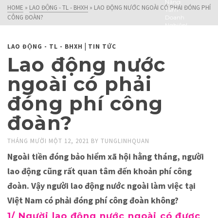
Nâng
HOME
»
LAO ĐỘNG - TL - BHXH
»
LAO ĐỘNG NƯỚC NGOÀI CÓ PHẢI ĐÓNG PHÍ
Tầm
CÔNG ĐOÀN?
Doanh
Nghiệp!
|
LAO ĐỘNG - TL - BHXH
TIN TỨC
Lao động nước
ngoài có phải
đóng phí công
đoàn?
THÁNG MƯỜI MỘT 12, 2021
BY
TUNGLINHQUAN
Ngoài tiền đóng bảo hiểm xã hội hằng tháng, người
lao động cũng rất quan tâm đến khoản phí công
đoàn. Vậy người lao động nước ngoài làm việc tại
Việt Nam có phải đóng phí công đoàn không?
1/ Người lao động nước ngoài có được