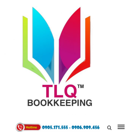
TÙNG
LINH
0905171555
QUÂN
Kết Nối,