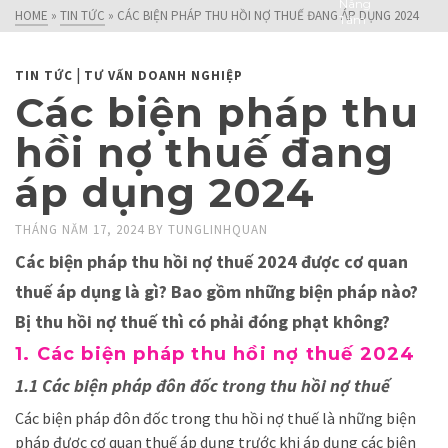
Nâng
HOME
»
TIN TỨC
»
CÁC BIỆN PHÁP THU HỒI NỢ THUẾ ĐANG ÁP DỤNG 2024
Tầm
Doanh
Nghiệp!
|
TIN TỨC
TƯ VẤN DOANH NGHIỆP
Các biện pháp thu
hồi nợ thuế đang
áp dụng 2024
THÁNG NĂM 17, 2024
BY
TUNGLINHQUAN
Các biện pháp thu hồi nợ thuế 2024 được cơ quan
thuế áp dụng là gì? Bao gồm những biện pháp nào?
Bị thu hồi nợ thuế thì có phải đóng phạt không?
1. Các biện pháp thu hồi nợ thuế 2024
1.1 Các biện pháp đôn đốc trong thu hồi nợ thuế
Các biện pháp đôn đốc trong thu hồi nợ thuế là những biện
pháp được cơ quan thuế áp dụng trước khi áp dụng các biện