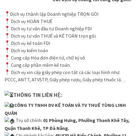
Dịch vụ thành lập Doanh nghiệp TRỌN GÓI
Dịch vụ HOÀN THUẾ
Dịch vụ tư vấn đầu tư Doanh nghiệp FDI
Dịch vụ tư vấn THUẾ và KẾ TOÁN trọn gói.
Dịch vụ kế toán FDI
Dịch vụ kiểm toán
Cung cấp Hóa đơn điện tử, chữ ký số
Cung cấp phần mềm kế toán.
D
ịch vụ xin cấp giấy phép con tất cả các loại hình như:
PCCC, ANTT, ATVSTP, Giấy phép rượu, Giấy phép thuốc lá…
THÔNG TIN LIÊN HỆ:
CÔNG TY TNHH DV KẾ TOÁN VÀ TV THUẾ TÙNG LINH
QUÂN
Trụ sở chính:
01 Phùng Hưng, Phường Thanh Khê Tây,
Quận Thanh Khê, TP Đà Nẵng.
Chi nhánh Sài Gòn:
48/42D Hồ Biểu Chánh, Phường 11,