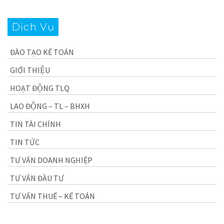
Dịch Vụ
ĐÀO TẠO KẾ TOÁN
GIỚI THIỆU
HOẠT ĐỘNG TLQ
LAO ĐỘNG – TL – BHXH
TIN TÀI CHÍNH
TIN TỨC
TƯ VẤN DOANH NGHIỆP
TƯ VẤN ĐẦU TƯ
TƯ VẤN THUẾ – KẾ TOÁN