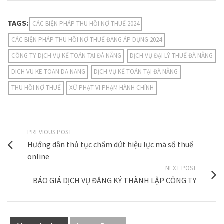
TAGS:
CÁC BIỆN PHÁP THU HỒI NỢ THUẾ 2024
CÁC BIỆN PHÁP THU HỒI NỢ THUẾ ĐANG ÁP DỤNG 2024
CÔNG TY DỊCH VỤ KẾ TOÁN TẠI ĐÀ NẴNG
DỊCH VỤ ĐẠI LÝ THUẾ ĐÀ NẴNG
DICH VU KE TOAN DA NANG
DỊCH VỤ KẾ TOÁN TẠI ĐÀ NẴNG
THU HỒI NỢ THUẾ
XỬ PHẠT VI PHẠM HÀNH CHÍNH
PREVIOUS POST
Hướng dẫn thủ tục chấm dứt hiệu lực mã số thuế
online
NEXT POST
BÁO GIÁ DỊCH VỤ ĐĂNG KÝ THÀNH LẬP CÔNG TY