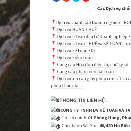
Các Dịch vụ chún
D
ịch vụ thành lập Doanh nghiệp TRỌ
Dịch vụ HOÀN THUẾ
Dịch vụ tư vấn đầu tư Doanh nghiệp 
Dịch vụ tư vấn THUẾ và KẾ TOÁN trọn
Dịch vụ kế toán FDI
Dịch vụ kiểm toán
Cung cấp Hóa đơn điện tử, chữ ký số
Cung cấp phần mềm kế toán.
D
ịch vụ xin cấp giấy phép con tất cả 
phép thuốc lá…
THÔNG TIN LIÊN HỆ:
CÔNG TY TNHH DV KẾ TOÁN VÀ T
Trụ sở chính:
01 Phùng Hưng, Phư
Chi nhánh Sài Gòn:
48/42D Hồ Biểu