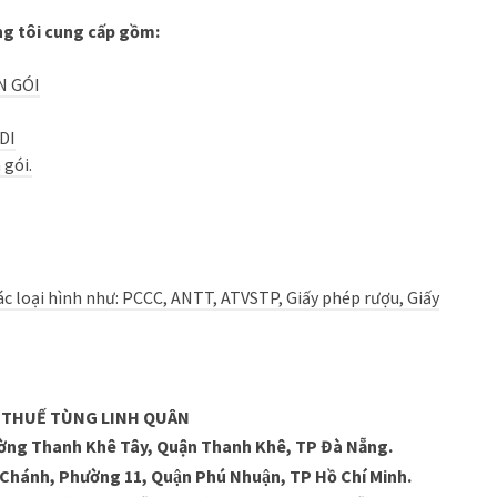
g tôi cung cấp gồm:
N GÓI
FDI
 gói.
các loại hình như: PCCC, ANTT, ATVSTP, Giấy phép rượu, Giấy
V THUẾ TÙNG LINH QUÂN
ờng Thanh Khê Tây, Quận Thanh Khê, TP Đà Nẵng.
 Chánh, Phường 11, Quận Phú Nhuận, TP Hồ Chí Minh.