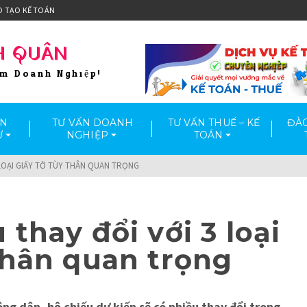
O TẠO KẾ TOÁN
H QUÂN
ầm Doanh Nghiệp!
ẤN
TƯ VẤN DOANH
TƯ VẤN THUẾ – KẾ
ĐÀO
Ư
NGHIỆP
TOÁN
 LOẠI GIẤY TỜ TÙY THÂN QUAN TRỌNG
 thay đổi với 3 loại
thân quan trọng
g dân, hộ chiếu dự kiến sẽ có nhiều thay đổi trong