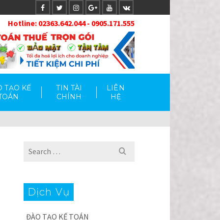
Hotlin
e: 02363.642.044 - 0905.171.555
 TẠO KẾ
TIN TÀI
LIÊN
TOÁN
CHÍNH
HỆ
Search
for:
Dịch Vụ
ĐÀO TẠO KẾ TOÁN