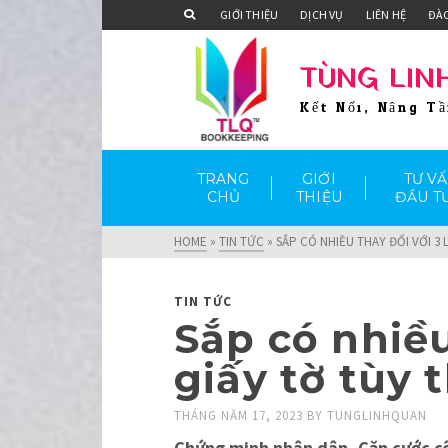
GIỚI THIỆU
DỊCH VỤ
LIÊN HỆ
ĐÀ
TÙNG LIN
Kết Nối, Nâng T
TRANG
GIỚI
TƯ V
CHỦ
THIỆU
ĐẦU T
HOME
»
TIN TỨC
»
SẮP CÓ NHIỀU THAY ĐỔI VỚI 3
TIN TỨC
Sắp có nhiều
giấy tờ tùy 
THÁNG NĂM 17, 2023
BY
TUNGLINHQUAN
Chứng minh nhân dân, Căn cước côn