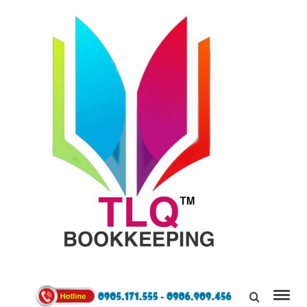
TÙNG
LINH
0905171555
QUÂN
Kết Nối,