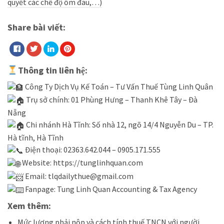
quyết các chế độ ốm đau,…)
Share bài viết:
Thông tin liên hệ:
Công Ty Dịch Vụ Kế Toán – Tư Vấn Thuế Tùng Linh Quân
Trụ sở chính: 01 Phùng Hưng – Thanh Khê Tây – Đà
Nẵng
Chi nhánh Hà Tĩnh: Số nhà 12, ngõ 14/4 Nguyễn Du – TP.
Hà tĩnh, Hà Tĩnh
Điện thoại: 02363.642.044 – 0905.171.555
Website:
https://tunglinhquan.com
Email: tlqdailythue@gmail.com
Fanpage:
Tung Linh Quan Accounting & Tax Agency
Xem thêm:
Mức lương phải nộp và cách tính thuế TNCN với người