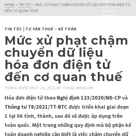
Nâng
HOME
»
TIN TỨC
»
MỨC XỬ PHẠT CHẬM CHUYỂN DỮ LIỆU HÓA ĐƠN ĐIỆN TỬ
Tầm
ĐẾN CƠ QUAN THUẾ
Doanh
Nghiệp!
|
TIN TỨC
TƯ VẤN THUẾ – KẾ TOÁN
Mức xử phạt chậm
chuyển dữ liệu
hóa đơn điện tử
đến cơ quan thuế
THÁNG MƯỜI MỘT 19, 2021
BY
TUNGLINHQUAN
Hóa đơn điện tử theo
Nghị định 123/2020/NĐ-CP
và
Thông tư 78/2021/TT-BTC
được triển khai giai đoạn
1 tại 06 tỉnh, thành, sau đó sẽ được áp dụng trên
toàn quốc. Một trong những quy định mà bộ phận kế
toán doanh nghiệp cần biết là việc chậm chuyển dữ