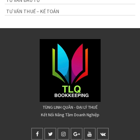
TƯ VẤN ĐẦU TƯ
TƯ VẤN THUẾ – KẾ TOÁN
TÙNG LINH QUÂN - ĐẠI LÝ THUẾ
Kết Nối Nâng Tầm Doanh Nghiệp