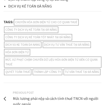
DỊCH VỤ KẾ TOÁN ĐÀ NẴNG
TAGS:
CHUYỂN HÓA ĐƠN ĐIỆN TỬ CHO CƠ QUAN THUẾ
CÔNG TY DỊCH VỤ KẾ TOÁN TẠI ĐÀ NẴNG
CÔNG TY DỊCH VỤ KẾ TOÁN TỐT NHẤT TẠI ĐÀ NẴNG
DICH VU KE TOAN DA NANG
DỊCH VỤ TƯ VẤN THUẾ TẠI ĐÀ NẴNG
HÓA ĐƠN ĐIỆN TỬ
MỨC XỬ PHẠT CHẬM CHUYỂN DỮ LIỆU HÓA ĐƠN ĐIỆN TỬ ĐẾN CƠ QUAN
THUẾ
QUYẾT TOÁN THUẾ
THÀNH LẬP CÔNG TY
TƯ VẤN THUẾ TẠI ĐÀ NẴNG
PREVIOUS POST
Mức lương phải nộp và cách tính thuế TNCN với người
nước ngoài