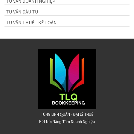
TƯ VẤN DOANH NGHIỆP
TƯ VẤN ĐẦU TƯ
TƯ VẤN THUẾ – KẾ TOÁN
TÙNG LINH QUÂN - ĐẠI LÝ THUẾ
Kết Nối Nâng Tầm Doanh Nghiệp