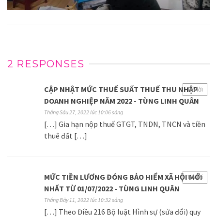
2 RESPONSES
CẬP NHẬT MỨC THUẾ SUẤT THUẾ THU NHẬP
Trả lời
DOANH NGHIỆP NĂM 2022 - TÙNG LINH QUÂN
Tháng Sáu 27, 2022 lúc 10:06 sáng
[…] Gia hạn nộp thuế GTGT, TNDN, TNCN và tiền
thuê đất […]
MỨC TIỀN LƯƠNG ĐÓNG BẢO HIỂM XÃ HỘI MỚI
Trả lời
NHẤT TỪ 01/07/2022 - TÙNG LINH QUÂN
Tháng Bảy 11, 2022 lúc 10:32 sáng
[…] Theo Điều 216 Bộ luật Hình sự (sửa đổi) quy