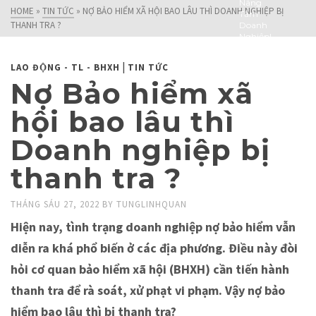
Nâng
HOME
»
TIN TỨC
»
NỢ BẢO HIỂM XÃ HỘI BAO LÂU THÌ DOANH NGHIỆP BỊ
Tầm
THANH TRA ?
Doanh
Nghiệp!
|
LAO ĐỘNG - TL - BHXH
TIN TỨC
Nợ Bảo hiểm xã
hội bao lâu thì
Doanh nghiệp bị
thanh tra ?
THÁNG SÁU 27, 2022
BY
TUNGLINHQUAN
Hiện nay, tình trạng doanh nghiệp nợ bảo hiểm vẫn
diễn ra khá phổ biến ở các địa phương. Điều này đòi
hỏi cơ quan bảo hiểm xã hội (BHXH) cần tiến hành
thanh tra để rà soát, xử phạt vi phạm. Vậy nợ bảo
hiểm bao lâu thì bị thanh tra?