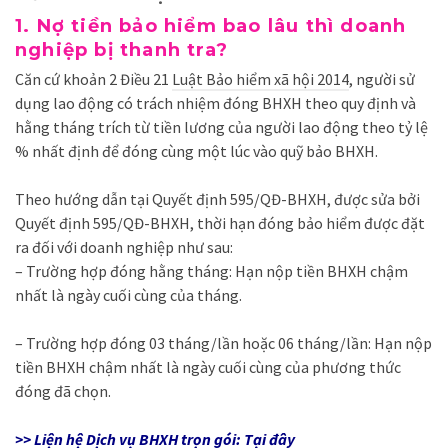
1. Nợ tiền bảo hiểm bao lâu thì doanh
nghiệp bị thanh tra?
Căn cứ khoản 2 Điều 21
Luật Bảo hiểm xã hội 2014
, người sử
dụng lao động có trách nhiệm đóng BHXH theo quy định và
hằng tháng trích từ tiền lương của người lao động theo tỷ lệ
% nhất định để đóng cùng một lúc vào quỹ bảo BHXH.
Theo hướng dẫn tại
Quyết định 595/QĐ-BHXH
, được sửa bởi
Quyết định 595/QĐ-BHXH
, thời hạn đóng bảo hiểm được đặt
ra đối với doanh nghiệp như sau:
– Trường hợp đóng hằng tháng: Hạn nộp tiền BHXH chậm
nhất là ngày cuối cùng của tháng.
– Trường hợp đóng 03 tháng/lần hoặc 06 tháng/lần: Hạn nộp
tiền BHXH chậm nhất là ngày cuối cùng của phương thức
đóng đã chọn.
>> Liện hệ Dịch vụ BHXH trọn gói: Tại đây