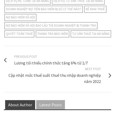
DỊCH VỤ KẾ TOÁN TẠI ĐÀ NẴNG
DỊCH VỤ TƯ VẤN THUẾ TẠI ĐÀ NẴNG
DOANH NGHIỆP NỢ TIỀN BẢO HIỂM BỊ XỬ LÝ THẾ NÀO?
KÊ KHAI THUÊ
NỢ BẢO HIỂM XÃ HỘI
NỢ BẢO HIỂM XÃ HỘI BAO LÂU THÌ DOANH NGHIỆP BỊ THANH TRA
QUYẾT TOÁN THUẾ
THANH TRA BẢO HIỂM
TƯ VẤN THUẾ TẠI ĐÀ NẴNG
PREVIOUS POST
Lương tối thiểu chính thức tăng 6% từ 1/7
NEXT POST
Cập nhật mức thuế suất thuế thu nhập doanh nghiệp
năm 2022
About Author
Latest Posts