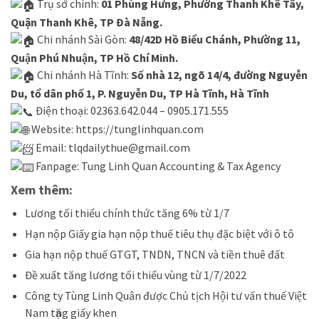
Trụ sở chính:
01 Phùng Hưng, Phường Thanh Khê Tây,
Quận Thanh Khê, TP Đà Nẵng.
Chi nhánh Sài Gòn:
48/42D Hồ Biểu Chánh, Phường 11,
Quận Phú Nhuận, TP Hồ Chí Minh.
Chi nhánh Hà Tĩnh:
Số nhà 12, ngõ 14/4, đường Nguyễn
Du, tổ dân phố 1, P. Nguyễn Du, TP Hà Tĩnh, Hà Tĩnh
Điện thoại: 02363.642.044 – 0905.171.555
Website:
https://tunglinhquan.com
Email: tlqdailythue@gmail.com
Fanpage:
Tung Linh Quan Accounting & Tax Agency
Xem thêm:
Lương tối thiểu chính thức tăng 6% từ 1/7
Hạn nộp Giấy gia hạn nộp thuế tiêu thụ đặc biệt với ô tô
Gia hạn nộp thuế GTGT, TNDN, TNCN và tiền thuê đất
Đề xuất tăng lương tối thiểu vùng từ 1/7/2022
Công ty Tùng Linh Quân được Chủ tịch Hội tư vấn thuế Việt
Nam tặng giấy khen