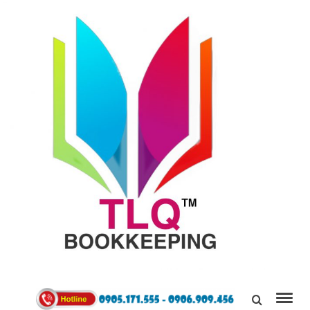
TÙNG
LINH
0905171555
QUÂN
Kết Nối,