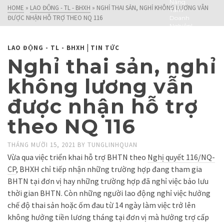
Nâng
HOME
»
LAO ĐỘNG - TL - BHXH
»
NGHỈ THAI SẢN, NGHỈ KHÔNG LƯƠNG VẪN
Tầm
ĐƯỢC NHẬN HỖ TRỢ THEO NQ 116
Doanh
Nghiệp!
|
LAO ĐỘNG - TL - BHXH
TIN TỨC
Nghỉ thai sản, nghỉ
không lương vẫn
được nhận hỗ trợ
theo NQ 116
THÁNG MƯỜI 15, 2021
BY
TUNGLINHQUAN
Vừa qua việc triển khai hỗ trợ BHTN theo
Nghị quyết 116/NQ-
CP
, BHXH chỉ tiếp nhận những trường hợp đang tham gia
BHTN tại đơn vị hay những trường hợp đã nghỉ việc bảo lưu
thời gian BHTN. Còn những người lao động nghỉ việc hưởng
chế độ thai sản hoặc ốm đau từ 14 ngày làm việc trở lên
không hưởng tiền lương tháng tại đơn vị mà hưởng trợ cấp