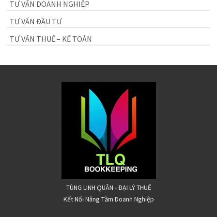
TƯ VẤN DOANH NGHIỆP
TƯ VẤN ĐẦU TƯ
TƯ VẤN THUẾ – KẾ TOÁN
TÙNG LINH QUÂN - ĐẠI LÝ THUẾ
Kết Nối Nâng Tầm Doanh Nghiệp