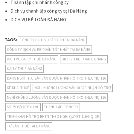
Thành lập chi nhánh công ty
Dịch vụ thành lập công ty tại Đà Nẵng
DỊCH VỤ KẾ TOÁN ĐÀ NẴNG
TAGS:
CÔNG TY DỊCH VỤ KẾ TOÁN TẠI ĐÀ NẴNG
CÔNG TY DỊCH VỤ KẾ TOÁN TỐT NHẤT TẠI ĐÀ NẴNG
DỊCH VỤ ĐẠI LÝ THUẾ ĐÀ NẴNG
DICH VU KE TOAN DA NANG
ĐẠI LÝ THUẾ ĐÀ NẴNG
ĐANG NGHỈ THAI SẢN VẪN ĐƯỢC NHẬN HỖ TRỢ THEO NQ 116
KÊ KHAI THUÊ
NGHỈ KHÔNG LƯƠNG VẪN ĐƯỢC NHẬN HỖ TRỢ
NGHỈ KHÔNG LƯƠNG VẪN ĐƯỢC NHẬN HỖ TRỢ THEO NQ 116
SỐ 3535/LĐTBXH-VL
THÀNH LẬP CÔNG TY
TRIỂN KHAI HỖ TRỢ BHTN THEO NGHỊ QUYẾT 116/NQ-CP
TƯ VẤN THUẾ TẠI ĐÀ NẴNG