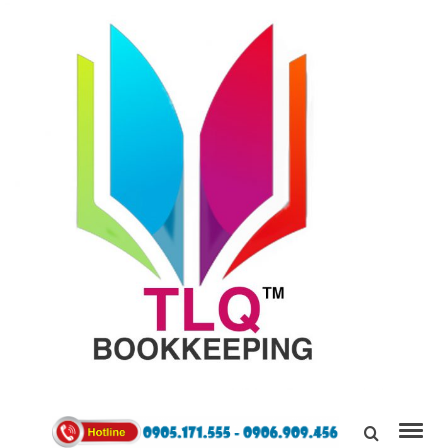
TÙNG
LINH
0905171555
QUÂN
Kết Nối,