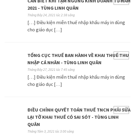
CẦN BIẾT KHI TẠM NGỪNG KINH DOANH TỪ NĂM
Trả lời
2021 - TÙNG LINH QUÂN
Tháng Bảy 24, 2021 lúc 2:38 sáng
[…] Điều kiện miễn thuế nhập khẩu máy in dùng
cho giáo dục […]
TỔNG CỤC THUẾ BAN HÀNH VỀ KHAI THUẾ THU
Trả lời
NHẬP CÁ NHÂN - TÙNG LINH QUÂN
Tháng Bảy 27, 2021 lúc 7:45 sáng
[…] Điều kiện miễn thuế nhập khẩu máy in dùng
cho giáo dục […]
ĐIỀU CHỈNH QUYẾT TOÁN THUẾ TNCN PHẢI SỬA
Trả lời
LẠI TỜ KHAI THUẾ CÓ SAI SÓT - TÙNG LINH
QUÂN
Tháng Tám 3, 2021 lúc 3:00 sáng