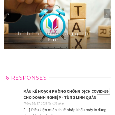
Chính thức thông qua gói hỗ trợ
kinh tế
16 RESPONSES
MẪU KẾ HOẠCH PHÒNG CHỐNG DỊCH COVID-19
Trả lời
CHO DOANH NGHIỆP - TÙNG LINH QUÂN
Tháng Bảy 17, 2021 lúc 4:36 sáng
[…] Điều kiện miễn thuế nhập khẩu máy in dùng