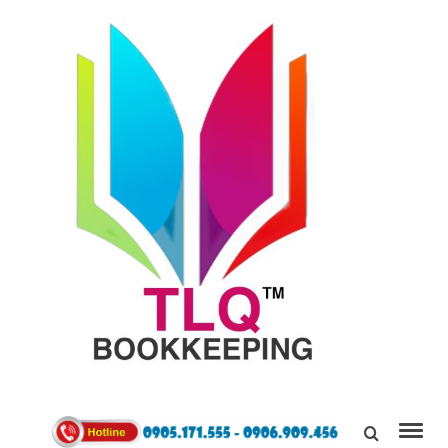
TÙNG
LINH
0905171555
QUÂN
Kết Nối,