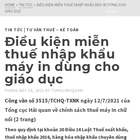
Nâng
HOME
»
TIN TỨC
»
ĐIỀU KIỆN MIỄN THUẾ NHẬP KHẨU MÁY IN DÙNG CHO
Tầm
GIÁO DỤC
Doanh
Nghiệp!
|
TIN TỨC
TƯ VẤN THUẾ – KẾ TOÁN
Điều kiện miễn
thuế nhập khẩu
máy in dùng cho
giáo dục
THÁNG BẢY 16, 2021
BY
TUNGLINHQUAN
Công văn số 3515/TCHQ-TXNK
ngày 12/7/2021 của
Tổng cục Hải quan về chính sách thuế máy in chữ
nổi (2 trang)
Theo quy định tại khoản 20 Điều 16
Luật Thuế xuất khẩu,
thuế nhập khẩu 2016
, hàng hóa nhập khẩu chuyên dùng