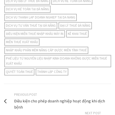
DỊCH VỤ ĐẠI LÝ THUẾ ĐÀ NẴNG
DICH VU KE TOAN DA NANG
DỊCH VỤ KẾ TOÁN TẠI ĐÀ NẴNG
DICH VU THANH LAP DOANH NGHIEP TẠI DA NANG
DỊCH VỤ TƯ VẤN THUẾ TẠI ĐÀ NẴNG
ĐẠI LÝ THUẾ ĐÀ NẴNG
ĐIỀU KIỆN MIỄN THUẾ NHẬP KHẨU MÁY IN
KÊ KHAI THUÊ
MIỄN THUẾ XUẤT KHẨU
NHẬP KHẨU PHẦN MỀM NÂNG CẤP ĐƯỢC MIỄN TÍNH THUẾ
PHẾ LIỆU TỪ NGUYÊN LIỆU NHẬP KINH DOANH KHÔNG ĐƯỢC MIỄN THUẾ
XUẤT KHẨU
QUYẾT TOÁN THUẾ
THÀNH LẬP CÔNG TY
PREVIOUS POST
Điều kiện cho phép doanh nghiệp hoạt động khi dịch
bệnh
NEXT POST