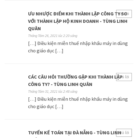
ƯU NHƯỢC ĐIỂM KHI THÀNH LẬP CÔNG TY SO
Trả lời
VỚI THÀNH LẬP HỘ KINH DOANH - TÙNG LINH
QUÂN
Tháng Tám 26, 2021 lúc 2:20 sáng
[…] Điều kiện miễn thuế nhập khẩu máy in dùng
cho giáo dục […]
CÁC CÂU HỎI THƯỜNG GẶP KHI THÀNH LẬP
Trả lời
CÔNG TY? - TÙNG LINH QUÂN
Tháng Tám 31, 2021 lúc 2:48 sáng
[…] Điều kiện miễn thuế nhập khẩu máy in dùng
cho giáo dục […]
TUYỂN KẾ TOÁN TẠI ĐÀ NẴNG - TÙNG LINH
Trả lời