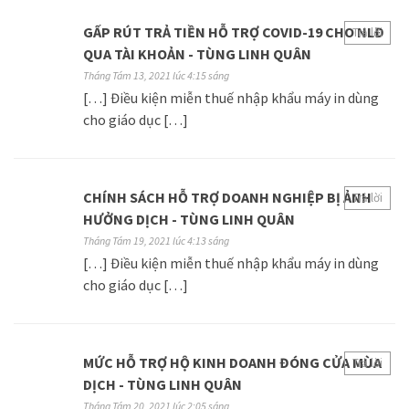
GẤP RÚT TRẢ TIỀN HỖ TRỢ COVID-19 CHO NLĐ
Trả lời
QUA TÀI KHOẢN - TÙNG LINH QUÂN
Tháng Tám 13, 2021 lúc 4:15 sáng
[…] Điều kiện miễn thuế nhập khẩu máy in dùng
cho giáo dục […]
CHÍNH SÁCH HỖ TRỢ DOANH NGHIỆP BỊ ẢNH
Trả lời
HƯỞNG DỊCH - TÙNG LINH QUÂN
Tháng Tám 19, 2021 lúc 4:13 sáng
[…] Điều kiện miễn thuế nhập khẩu máy in dùng
cho giáo dục […]
MỨC HỖ TRỢ HỘ KINH DOANH ĐÓNG CỬA MÙA
Trả lời
DỊCH - TÙNG LINH QUÂN
Tháng Tám 20, 2021 lúc 2:05 sáng