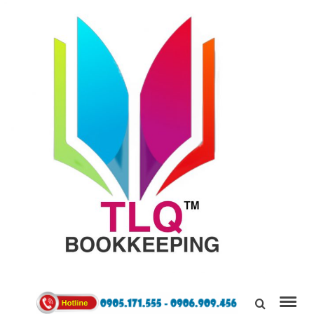
TÙNG
LINH
0905171555
QUÂN
Kết Nối,