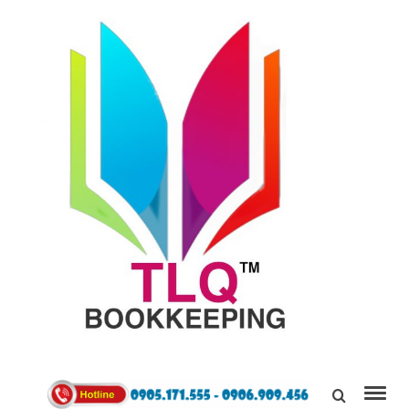
TÙNG
LINH
0905171555
QUÂN
Kết Nối,