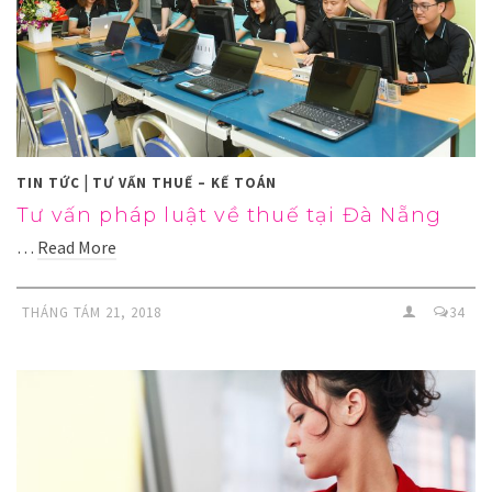
|
TIN TỨC
TƯ VẤN THUẾ – KẾ TOÁN
Tư vấn pháp luật về thuế tại Đà Nẵng
…
Read More
THÁNG TÁM 21, 2018
34