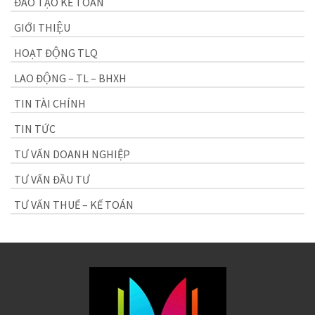
ĐÀO TẠO KẾ TOÁN
GIỚI THIỆU
HOẠT ĐỘNG TLQ
LAO ĐỘNG – TL – BHXH
TIN TÀI CHÍNH
TIN TỨC
TƯ VẤN DOANH NGHIỆP
TƯ VẤN ĐẦU TƯ
TƯ VẤN THUẾ – KẾ TOÁN