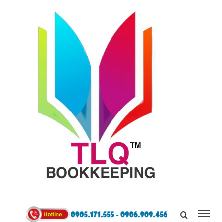
TÙNG
LINH
0905171555
QUÂN
Kết Nối,