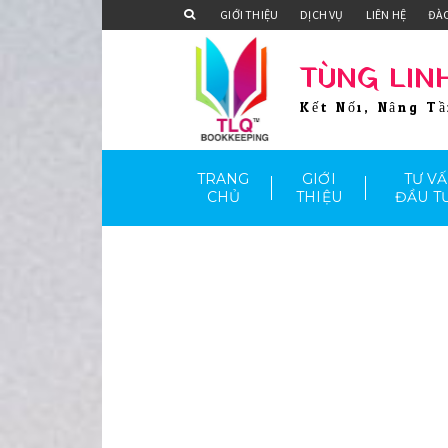
GIỚI THIỆU
DỊCH VỤ
LIÊN HỆ
ĐÀ
TÙNG LIN
Kết Nối, Nâng T
TRANG
GIỚI
TƯ V
CHỦ
THIỆU
ĐẦU T