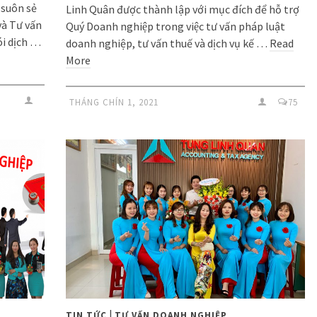
 suôn sẻ
Linh Quân được thành lập với mục đích để hỗ trợ
và Tư vấn
Quý Doanh nghiệp trong việc tư vấn pháp luật
ói dịch …
doanh nghiệp, tư vấn thuế và dịch vụ kế …
Read
More
THÁNG CHÍN 1, 2021
75
|
TIN TỨC
TƯ VẤN DOANH NGHIỆP