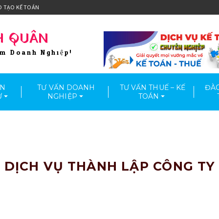
O TẠO KẾ TOÁN
H QUÂN
ầm Doanh Nghiệp!
ẤN
TƯ VẤN DOANH
TƯ VẤN THUẾ – KẾ
ĐÀO
Ư
NGHIỆP
TOÁN
DỊCH VỤ THÀNH LẬP CÔNG TY