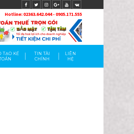
Hotlin
e: 02363.642.044 - 0905.171.555
 TẠO KẾ
TIN TÀI
LIÊN
TOÁN
CHÍNH
HỆ