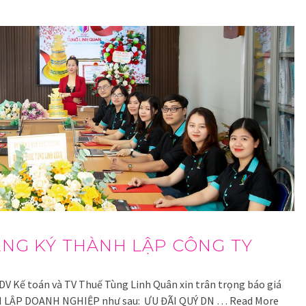
ĂNG KÝ THÀNH LẬP CÔNG TY
V Kế toán và TV Thuế Tùng Linh Quân xin trân trọng báo giá
HÀNH LẬP DOANH NGHIỆP như sau: ƯU ĐÃI QUÝ DN …
Read More