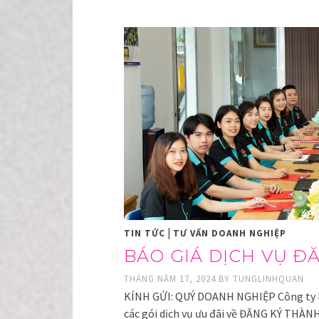
|
TIN TỨC
TƯ VẤN DOANH NGHIỆP
BÁO GIÁ DỊCH VỤ Đ
THÁNG NĂM 17, 2024
BY
TUNGLINHQUAN
KÍNH GỬI: QUÝ DOANH NGHIỆP Công ty D
các gói dịch vụ ưu đãi về ĐĂNG KÝ T